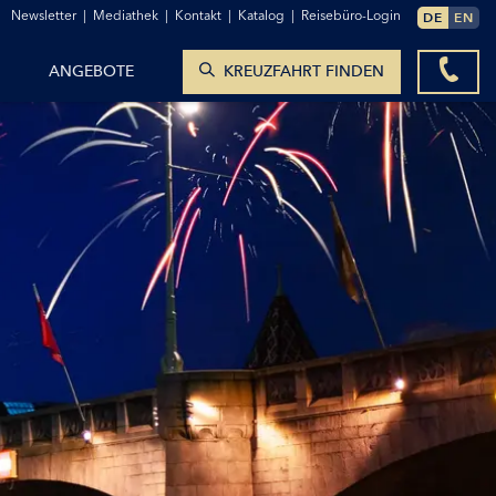
ZUM KONTAKTFORMULAR
Newsletter
|
Mediathek
|
Kontakt
|
Katalog
|
Reisebüro-Login
DE
EN
KREUZFAHRTEN ANZEIGEN
ANGEBOTE
KREUZFAHRT FINDEN