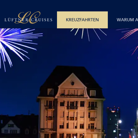
+43 512 365781
Alle Monate
Mo – Fr 08:00 – 18:00 Uhr
Alle Flüsse
KREUZFAHRTEN
WARUM 