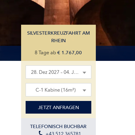
SILVESTERKREUZFAHRT AM
RHEIN
8 Tage
ab
€
1.767,00
28. Dez 2027 – 04. Jan 2028
C-1 Kabine (16m²)
JETZT ANFRAGEN
TELEFONISCH BUCHBAR
+43 512 365781