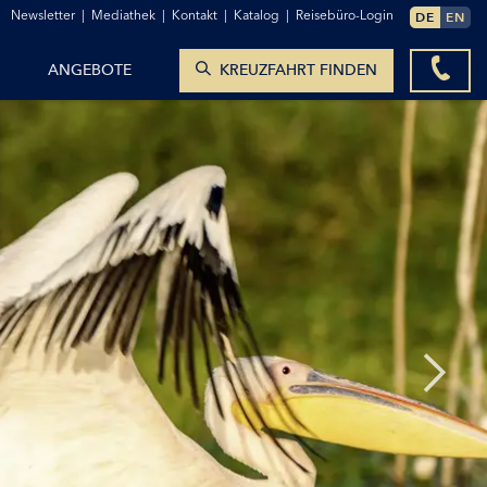
ZUM KONTAKTFORMULAR
Newsletter
|
Mediathek
|
Kontakt
|
Katalog
|
Reisebüro-Login
DE
EN
KREUZFAHRTEN ANZEIGEN
ANGEBOTE
KREUZFAHRT FINDEN