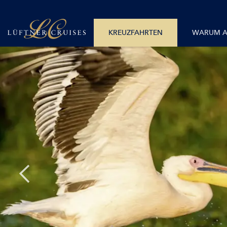
+43 512 365781
Alle Monate
Mo – Fr 08:00 – 18:00 Uhr
Alle Flüsse
KREUZFAHRTEN
WARUM 