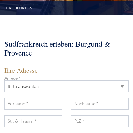
IHRE ADRESSE
KONTAKT
REISETEILNEHMER
Südfrankreich erleben: Burgund &
Provence
Ihre Adresse
Anrede *
Bitte auswählen
Vorname *
Nachname *
Str. & Hausnr. *
PLZ *