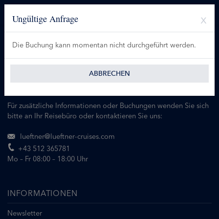
Ungültige Anfrage
Die Buchung kann momentan nicht durchgeführt werden.
ABBRECHEN
Für zusätzliche Informationen oder Buchungen wenden Sie sich
bitte an Ihr Reisebüro oder kontaktieren Sie uns:
lueftner@lueftner-cruises.com
+43 512 365781
Mo – Fr 08:00 – 18:00 Uhr
INFORMATIONEN
Newsletter