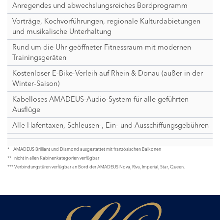
Anregendes und abwechslungsreiches Bordprogramm
Vorträge, Kochvorführungen, regionale Kulturdabietungen
und musikalische Unterhaltung
Rund um die Uhr geöffneter Fitnessraum mit modernen
Trainingsgeräten
Kostenloser E-Bike-Verleih auf Rhein & Donau (außer in der
Winter-Saison)
Kabelloses AMADEUS-Audio-System für alle geführten
Ausflüge
Alle Hafentaxen, Schleusen-, Ein- und Ausschiffungsgebühren
* AMADEUS Brilliant und Diamond ausgestattet mit französischen Balkonen
** nicht in allen Kabinenkategorien verfügbar
*** Verbindungstüren verfügbar an Bord der AMADEUS Nova, Riva, Imperial, Star, Queen.