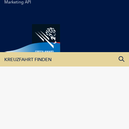
Marketing API
KREUZFAHRT FINDEN
Alle Monate
Alle Flüsse
Alle Schiffe
KREUZFAHRTEN ANZEIGEN
Lüftner Cruises GmbH | Amraser See Straße 56 | 6020 Innsbruck
| Austria
Impressum
|
Datenschutz
|
Kontakt