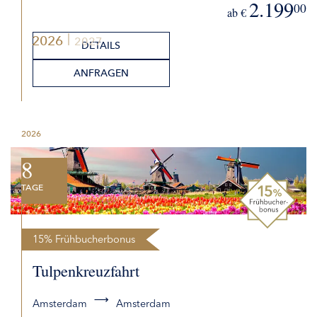
2.199
00
ab €
2026
2027
DETAILS
ANFRAGEN
2026
8
TAGE
15% Frühbucherbonus
Tulpenkreuzfahrt
Amsterdam
Amsterdam