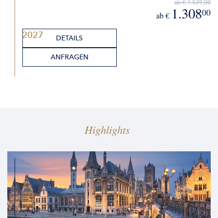
ab € 1.539,00
1.308
00
ab €
2027
DETAILS
ANFRAGEN
Highlights