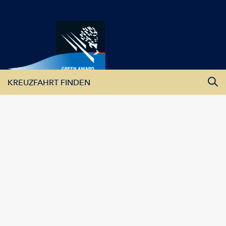
KREUZFAHRT FINDEN
Alle Monate
Alle Flüsse
Alle Schiffe
KREUZFAHRTEN ANZEIGEN
Lüftner Cruises GmbH | Amraser See Straße 56 | 6020 Innsbruck
| Austria
Impressum
|
Datenschutz
|
Kontakt