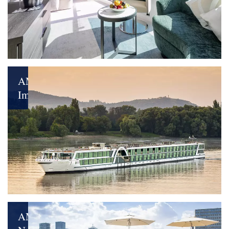
Leidenschaft
voraus
AMADEUS
Imperial
Glanzvolle
Reisemomente
genießen
AMADEUS