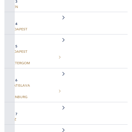
TAG 3
WIEN
TAG 4
BUDAPEST
TAG 5
BUDAPEST
ESZTERGOM
TAG 6
BRATISLAVA
HAINBURG
TAG 7
LINZ