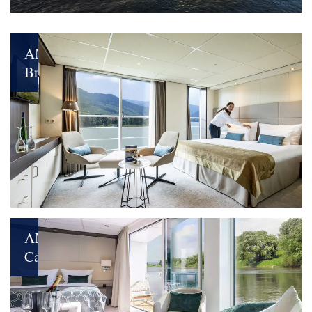
unser
neues
Flaggschiff
AMADEUS
Brilliant
Ihr
Reisetraum
nimmt
Kurs
AMADEUS
Cara
Volle