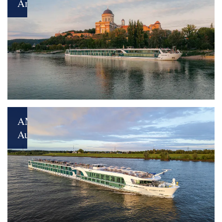
Amara
Neues
Kapitel
für
Premium-
Reisen
AMADEUS
Aurea
Luxus
und
Nachhaltigkeit
perfekt
vereint: