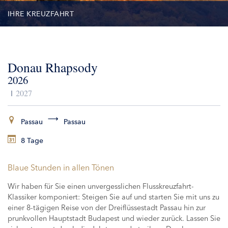
IHRE KREUZFAHRT
TERMINE
Donau Rhapsody
LEISTUNGEN
2026
AUSFLÜGE
2027
ZUSATZLEISTUNGEN
Passau
Passau
8 Tage
SCHIFFE
Blaue Stunden in allen Tönen
Wir haben für Sie einen unvergesslichen Flusskreuzfahrt-
Klassiker komponiert: Steigen Sie auf und starten Sie mit uns zu
einer 8-tägigen Reise von der Dreiflüssestadt Passau hin zur
prunkvollen Hauptstadt Budapest und wieder zurück. Lassen Sie