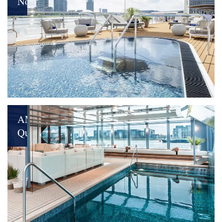
Nova
Elektrisierende
Aussichten:
Die
nächste
Generation
des
Flussreisens
AMADEUS
Queen
Gekrönte
Glücksmomente