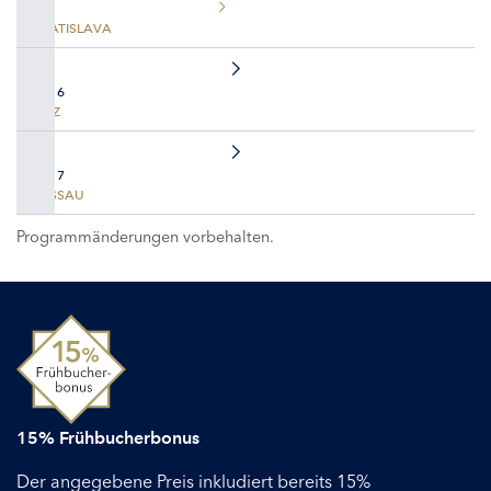
BRATISLAVA
TAG 6
LINZ
TAG 7
PASSAU
Programmänderungen vorbehalten.
15% Frühbucherbonus
Der angegebene Preis inkludiert bereits 15%