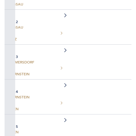
PASSAU
TAG 2
PASSAU
LINZ
TAG 3
EMMERSDORF
DÜRNSTEIN
TAG 4
DÜRNSTEIN
WIEN
TAG 5
WIEN