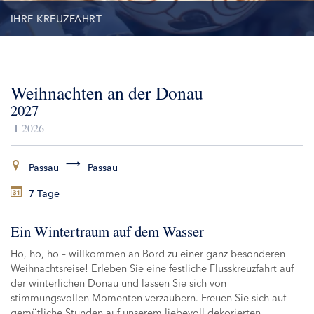
IHRE KREUZFAHRT
TERMINE
Weihnachten an der Donau
LEISTUNGEN
2027
AUSFLÜGE
2026
ZUSATZLEISTUNGEN
Passau
Passau
7 Tage
SCHIFFE
Ein Wintertraum auf dem Wasser
Ho, ho, ho – willkommen an Bord zu einer ganz besonderen
Weihnachtsreise! Erleben Sie eine festliche Flusskreuzfahrt auf
der winterlichen Donau und lassen Sie sich von
stimmungsvollen Momenten verzaubern. Freuen Sie sich auf
gemütliche Stunden auf unserem liebevoll dekorierten