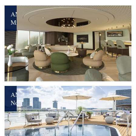
AMADEUS
Mira
Luxus
und
Nachhaltigkeit
perfekt
vereint:
unser
neues
Flaggschiff
AMADEUS
Nova
Elektrisierende
Aussichten: