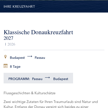
IHRE KREUZFAHRT
TERMINE
Klassische Donaukreuzfahrt
LEISTUNGEN
2027
AUSFLÜGE
2026
ZUSATZLEISTUNGEN
Budapest
Passau
8 Tage
SCHIFFE
PROGRAMM:
Passau
Budapest
Flussgeschichten & Kulturschätze
Zwei wichtige Zutaten für Ihren Traumurlaub sind Natur und
Kultur. Entlang der Donau vereint sich beides zu einer