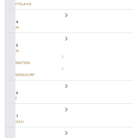
BRATISLAVA
TAG 4
WIEN
TAG 5
WIEN
DÜRNSTEIN
EMMERSDORF
TAG 6
LINZ
TAG 7
PASSAU