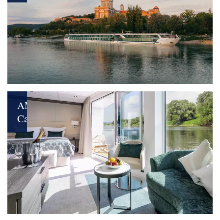
Neues
Kapitel
für
Premium-
Reisen
AMADEUS
Cara
Volle
Leidenschaft
voraus